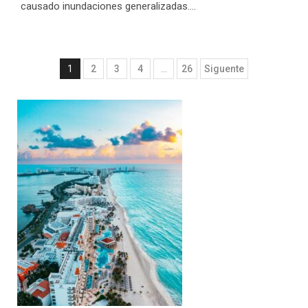
causado inundaciones generalizadas....
Navegación
1
2
3
4
…
26
Siguente
de
entradas