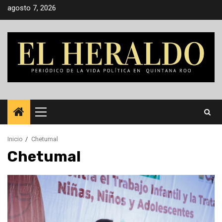
Saltar
agosto 7, 2026
al
contenido
Menú
principal
Inicio
Chetumal
Chetumal