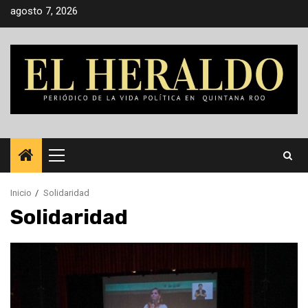
Saltar
agosto 7, 2026
al
contenido
Menú
principal
Inicio
Solidaridad
Solidaridad