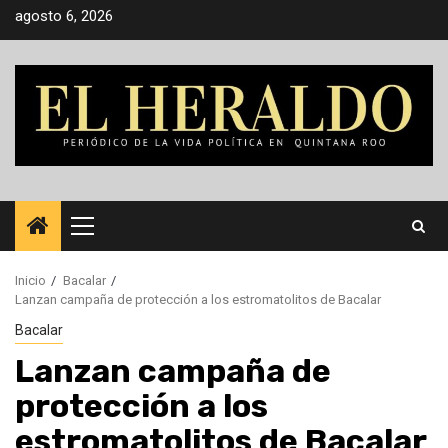
Saltar
agosto 6, 2026
al
contenido
Menú
principal
Inicio
Bacalar
Lanzan campaña de protección a los estromatolitos de Bacalar
Bacalar
Lanzan campaña de
protección a los
estromatolitos de Bacalar