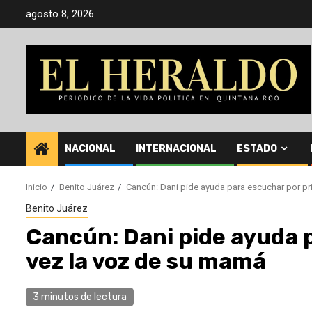
Saltar
agosto 8, 2026
al
contenido
NACIONAL
INTERNACIONAL
ESTADO
Inicio
Benito Juárez
Cancún: Dani pide ayuda para escuchar por p
Benito Juárez
Cancún: Dani pide ayuda 
vez la voz de su mamá
3 minutos de lectura