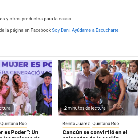
es y otros productos para la causa.
 de la página en Facebook
Soy Dani, Ayúdame a Escucharte.
ectura
2 minutos de lectura
Quintana Roo
Benito Juárez
Quintana Roo
r es Poder”: Un
Cancún se convirtió en el