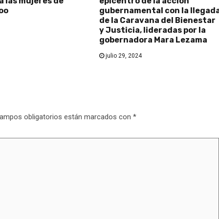
a las mujeres de
epicentro de la acción
oo
gubernamental con la llegad
de la Caravana del Bienestar
y Justicia, lideradas por la
gobernadora Mara Lezama
julio 29, 2024
ampos obligatorios están marcados con
*