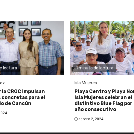
e lectura
1 minuto de lectura
rez
Isla Mujeres
y la CROC impulsan
Playa Centro y Playa No
 concretas para el
Isla Mujeres celebran el
lo de Cancún
distintivo Blue Flag por
año consecutivo
2024
agosto 2, 2024