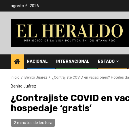
Saltar
agosto 6, 2026
al
contenido
NACIONAL
INTERNACIONAL
ESTADO
Inicio
Benito Juárez
¿Contrajiste COVID en vacaciones? Hoteles da
Benito Juárez
¿Contrajiste COVID en va
hospedaje ‘gratis’
2 minutos de lectura