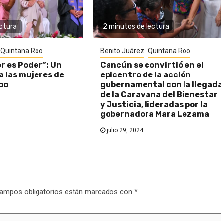
ectura
2 minutos de lectura
Quintana Roo
Benito Juárez
Quintana Roo
r es Poder”: Un
Cancún se convirtió en el
a las mujeres de
epicentro de la acción
oo
gubernamental con la llegad
de la Caravana del Bienestar
y Justicia, lideradas por la
gobernadora Mara Lezama
julio 29, 2024
ampos obligatorios están marcados con
*