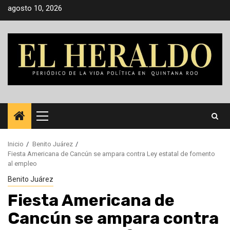
Saltar
agosto 10, 2026
al
contenido
Menú
principal
Inicio
Benito Juárez
Fiesta Americana de Cancún se ampara contra Ley estatal de fomento
al empleo
Benito Juárez
Fiesta Americana de
Cancún se ampara contra