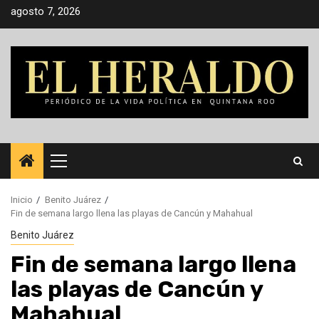
Saltar
agosto 7, 2026
al
contenido
Menú
principal
Inicio
Benito Juárez
Fin de semana largo llena las playas de Cancún y Mahahual
Benito Juárez
Fin de semana largo llena
las playas de Cancún y
Mahahual