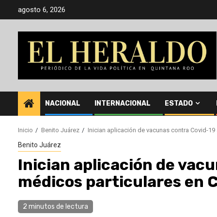
Saltar
agosto 6, 2026
al
contenido
NACIONAL
INTERNACIONAL
ESTADO
Inicio
Benito Juárez
Inician aplicación de vacunas contra Covid-19
Benito Juárez
Inician aplicación de vac
médicos particulares en
2 minutos de lectura