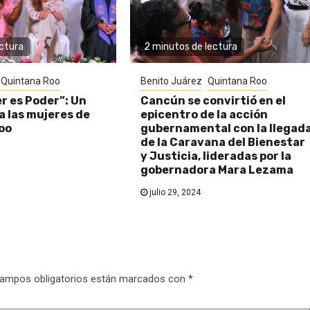
ectura
2 minutos de lectura
Quintana Roo
Benito Juárez
Quintana Roo
r es Poder”: Un
Cancún se convirtió en el
a las mujeres de
epicentro de la acción
oo
gubernamental con la llegad
de la Caravana del Bienestar
y Justicia, lideradas por la
gobernadora Mara Lezama
julio 29, 2024
ampos obligatorios están marcados con
*