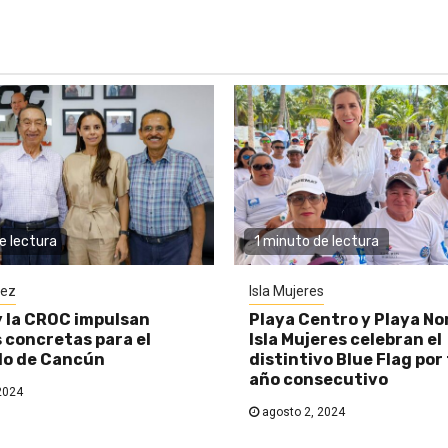
e lectura
1 minuto de lectura
rez
Isla Mujeres
y la CROC impulsan
Playa Centro y Playa No
 concretas para el
Isla Mujeres celebran el
lo de Cancún
distintivo Blue Flag por
año consecutivo
2024
agosto 2, 2024