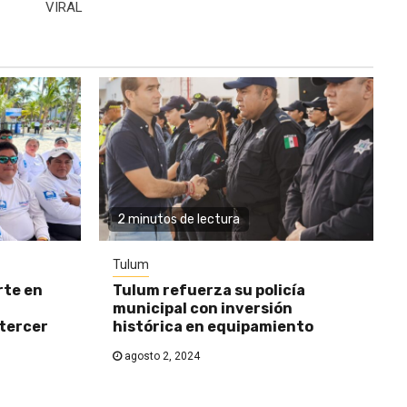
VIRAL
2 minutos de lectura
Tulum
rte en
Tulum refuerza su policía
municipal con inversión
 tercer
histórica en equipamiento
agosto 2, 2024