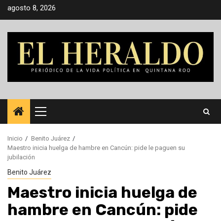
Saltar
agosto 8, 2026
al
contenido
Menú
principal
Inicio
Benito Juárez
Maestro inicia huelga de hambre en Cancún: pide le paguen su
jubilación
Benito Juárez
Maestro inicia huelga de
hambre en Cancún: pide