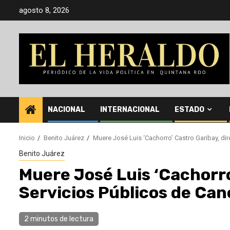
Saltar
agosto 8, 2026
al
contenido
NACIONAL
INTERNACIONAL
ESTADO
Inicio
Benito Juárez
Muere José Luis ‘Cachorro’ Castro Garibay, di
Benito Juárez
Muere José Luis ‘Cachorro
Servicios Públicos de Ca
2 minutos de lectura