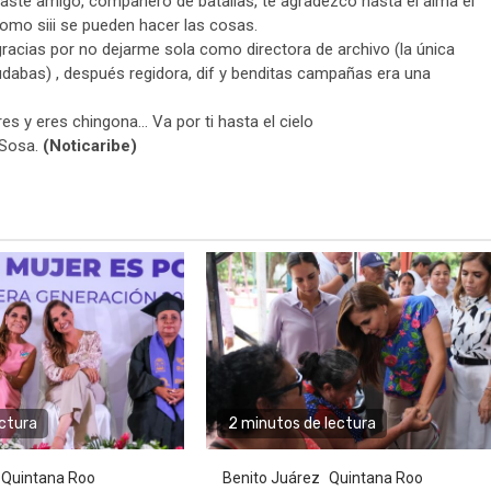
taste amigo, compañero de batallas, te agradezco hasta el alma el
como siii se pueden hacer las cosas.
racias por no dejarme sola como directora de archivo (la única
yudabas) , después regidora, dif y benditas campañas era una
es y eres chingona… Va por ti hasta el cielo
 Sosa.
(Noticaribe)
ectura
2 minutos de lectura
Quintana Roo
Benito Juárez
Quintana Roo