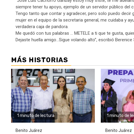
“Jose Luis Cachorro Garibay estoy muy triste, te me adelan
siempre tener tu apoyo, ejemplo de un servidor público del 
Tengo tanto que contar y agradecer, pero solo puedo decir g
mujer en el equipo de la secretaria general, me cuidaba y a
verdadera caja de pandora.
Me quedó con tus palabras … METELE a ti que te gusta, quier
Dejaste huella amigo…Sigue volando alto”, escribió Berenice
MÁS HISTORIAS
1 minuto de lectura
1 minuto de l
Benito Juárez
Benito Juárez