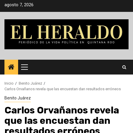
Saltar
agosto 7, 2026
al
contenido
Menú
principal
Inicio
Benito Juárez
Carlos Orvañanos revela que las encuestan dan resultados erróneos
Benito Juárez
Carlos Orvañanos revela
que las encuestan dan
resultados erróneos