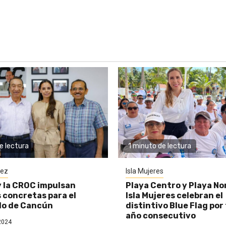
e lectura
1 minuto de lectura
rez
Isla Mujeres
y la CROC impulsan
Playa Centro y Playa No
 concretas para el
Isla Mujeres celebran el
lo de Cancún
distintivo Blue Flag por
año consecutivo
2024