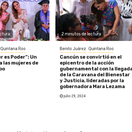
ectura
2 minutos de lectura
Quintana Roo
Benito Juárez
Quintana Roo
r es Poder”: Un
Cancún se convirtió en el
a las mujeres de
epicentro de la acción
oo
gubernamental con la llegad
de la Caravana del Bienestar
y Justicia, lideradas por la
gobernadora Mara Lezama
julio 29, 2024