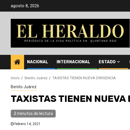
Saltar
agosto 8, 2026
al
contenido
NACIONAL
INTERNACIONAL
ESTADO
Inicio
Benito Juárez
TAXISTAS TIENEN NUEVA DIRIGENCIA
Benito Juárez
TAXISTAS TIENEN NUEVA 
2 minutos de lectura
febrero 14, 2021