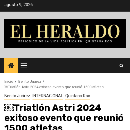
Saltar
agosto 9, 2026
al
contenido
Menú
principal
Inicio
Benito Juárez
￼Triatlón Astri 2024 exitoso evento que reunió 1500 atletas
Benito Juárez
INTERNACIONAL
Quintana Roo
￼Triatlón Astri 2024
exitoso evento que reunió
1500 atletas