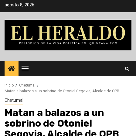
Saltar
agosto 8, 2026
al
contenido
Menú
principal
Inicio
Chetumal
Matan a balazos a un sobrino de Otoniel Segovia, Alcalde de OPB
Chetumal
Matan a balazos a un
sobrino de Otoniel
Segovia, Alcalde de OPB