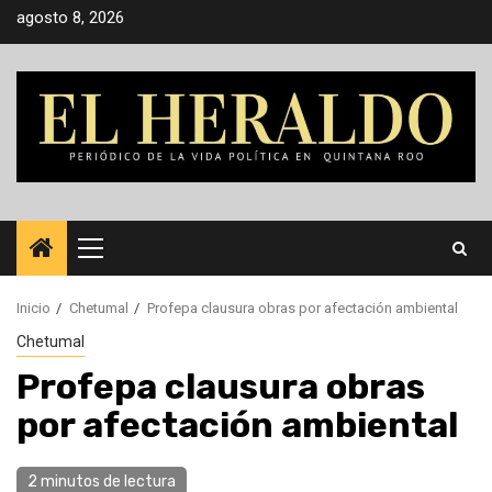
Saltar
agosto 8, 2026
al
contenido
Menú
principal
Inicio
Chetumal
Profepa clausura obras por afectación ambiental
Chetumal
Profepa clausura obras
por afectación ambiental
2 minutos de lectura