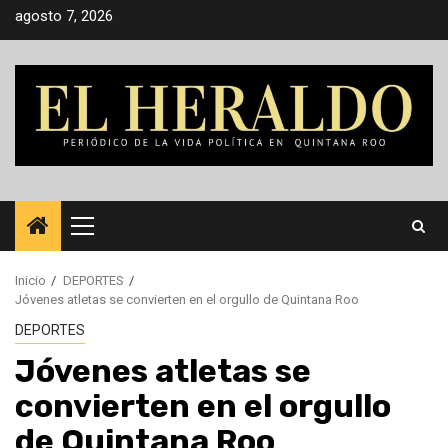
Saltar
agosto 7, 2026
al
contenido
Menú
principal
Inicio
DEPORTES
Jóvenes atletas se convierten en el orgullo de Quintana Roo
DEPORTES
Jóvenes atletas se
convierten en el orgullo
de Quintana Roo