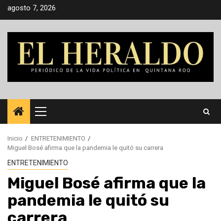
Saltar
agosto 7, 2026
al
contenido
Menú
principal
Inicio
ENTRETENIMIENTO
Miguel Bosé afirma que la pandemia le quitó su carrera
ENTRETENIMIENTO
Miguel Bosé afirma que la
pandemia le quitó su
carrera