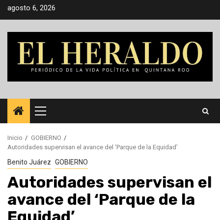
Saltar
agosto 6, 2026
al
contenido
Menú
principal
Inicio
GOBIERNO
Autoridades supervisan el avance del ‘Parque de la Equidad’
Benito Juárez
GOBIERNO
Autoridades supervisan el
avance del ‘Parque de la
Equidad’