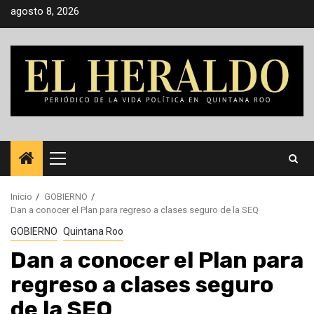
Saltar
agosto 8, 2026
al
contenido
Menú
principal
Inicio
GOBIERNO
Dan a conocer el Plan para regreso a clases seguro de la SEQ
GOBIERNO
Quintana Roo
Dan a conocer el Plan para
regreso a clases seguro
de la SEQ