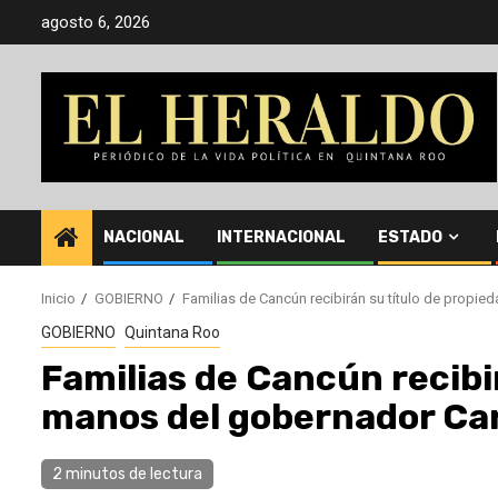
Saltar
agosto 6, 2026
al
contenido
NACIONAL
INTERNACIONAL
ESTADO
Inicio
GOBIERNO
Familias de Cancún recibirán su título de propi
GOBIERNO
Quintana Roo
Familias de Cancún recibi
manos del gobernador Ca
2 minutos de lectura