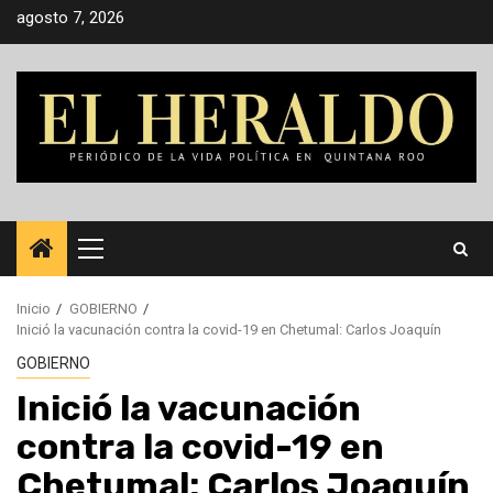
Saltar
agosto 7, 2026
al
contenido
Menú
principal
Inicio
GOBIERNO
Inició la vacunación contra la covid-19 en Chetumal: Carlos Joaquín
GOBIERNO
Inició la vacunación
contra la covid-19 en
Chetumal: Carlos Joaquín