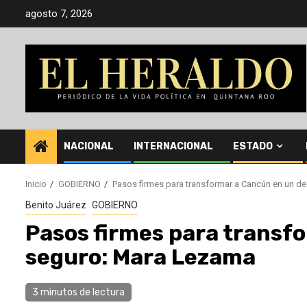
Saltar
agosto 7, 2026
al
contenido
NACIONAL
INTERNACIONAL
ESTADO
Inicio
GOBIERNO
Pasos firmes para transformar a Cancún en un d
Benito Juárez
GOBIERNO
Pasos firmes para transf
seguro: Mara Lezama
3 minutos de lectura