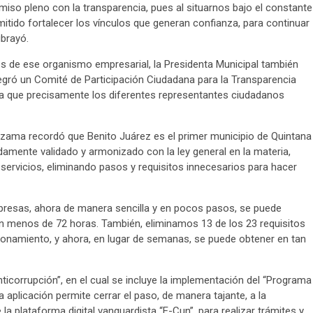
iso pleno con la transparencia, pues al situarnos bajo el constante
mitido fortalecer los vínculos que generan confianza, para continuar
ubrayó.
tes de ese organismo empresarial, la Presidenta Municipal también
tegró un Comité de Participación Ciudadana para la Transparencia
ara que precisamente los diferentes representantes ciudadanos
zama recordó que Benito Juárez es el primer municipio de Quintana
amente validado y armonizado con la ley general en la materia,
servicios, eliminando pasos y requisitos innecesarios para hacer
mpresas, ahora de manera sencilla y en pocos pasos, se puede
 en menos de 72 horas. También, eliminamos 13 de los 23 requisitos
cionamiento, y ahora, en lugar de semanas, se puede obtener en tan
icorrupción”, en el cual se incluye la implementación del “Programa
 aplicación permite cerrar el paso, de manera tajante, a la
a plataforma digital vanguardista “E-Cun”, para realizar trámites y