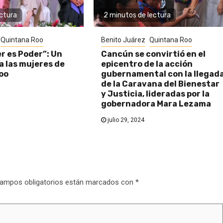
ectura
2 minutos de lectura
Quintana Roo
Benito Juárez
Quintana Roo
r es Poder”: Un
Cancún se convirtió en el
a las mujeres de
epicentro de la acción
oo
gubernamental con la llegad
de la Caravana del Bienestar
y Justicia, lideradas por la
gobernadora Mara Lezama
julio 29, 2024
ampos obligatorios están marcados con
*