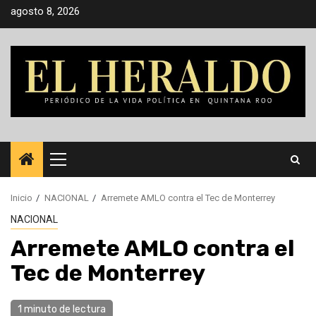
Saltar
agosto 8, 2026
al
contenido
Menú
principal
Inicio
NACIONAL
Arremete AMLO contra el Tec de Monterrey
NACIONAL
Arremete AMLO contra el
Tec de Monterrey
1 minuto de lectura