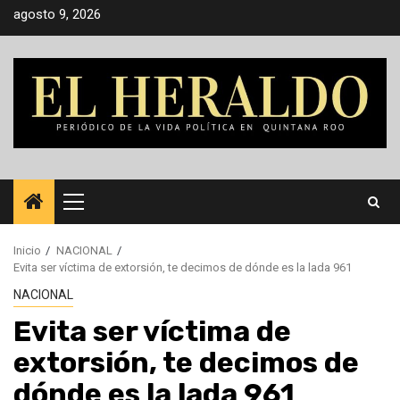
Saltar
agosto 9, 2026
al
contenido
Menú
principal
Inicio
NACIONAL
Evita ser víctima de extorsión, te decimos de dónde es la lada 961
NACIONAL
Evita ser víctima de
extorsión, te decimos de
dónde es la lada 961