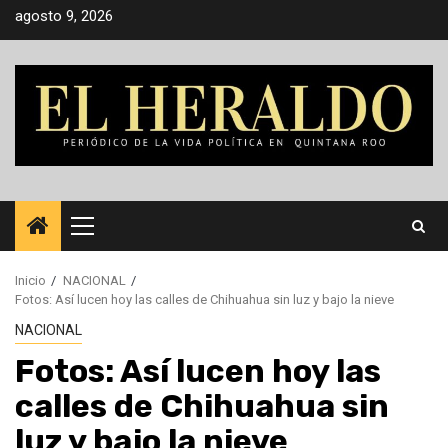
Saltar
agosto 9, 2026
al
contenido
Menú
principal
Inicio
NACIONAL
Fotos: Así lucen hoy las calles de Chihuahua sin luz y bajo la nieve
NACIONAL
Fotos: Así lucen hoy las
calles de Chihuahua sin
luz y bajo la nieve