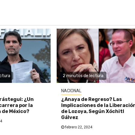
ectura
2 minutos de lectura
NACIONAL
rástegui: ¿Un
¿Anaya de Regreso? Las
carrera por la
Implicaciones de la Liberació
a de México?
de Lozoya, Según Xóchitl
Gálvez
24
febrero 22, 2024