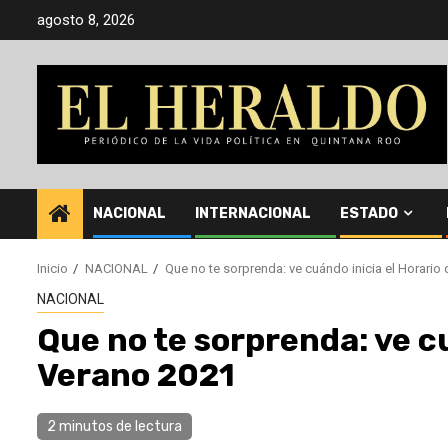
Saltar
agosto 8, 2026
al
contenido
NACIONAL
INTERNACIONAL
ESTADO
Inicio
NACIONAL
Que no te sorprenda: ve cuándo inicia el Horario
NACIONAL
Que no te sorprenda: ve cu
Verano 2021
2 minutos de lectura