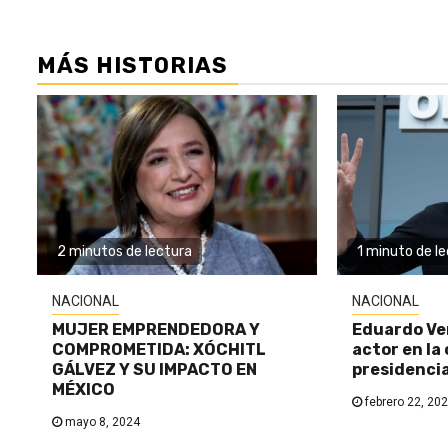
MÁS HISTORIAS
2 minutos de lectura
1 minuto de l
NACIONAL
NACIONAL
MUJER EMPRENDEDORA Y
Eduardo Ve
COMPROMETIDA: XÓCHITL
actor en la 
GÁLVEZ Y SU IMPACTO EN
presidenci
MÉXICO
febrero 22, 20
mayo 8, 2024