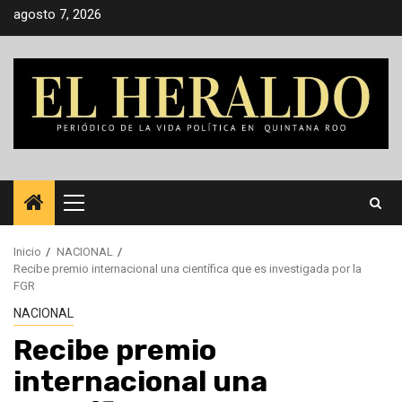
Saltar
agosto 7, 2026
al
contenido
Menú
principal
Inicio
NACIONAL
Recibe premio internacional una científica que es investigada por la
FGR
NACIONAL
Recibe premio
internacional una