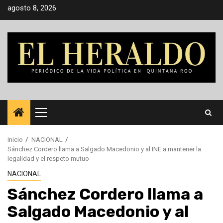
Saltar
agosto 8, 2026
al
contenido
Menú
principal
Inicio
NACIONAL
Sánchez Cordero llama a Salgado Macedonio y al INE a mantener la
legalidad y el respeto mutuo
NACIONAL
Sánchez Cordero llama a
Salgado Macedonio y al