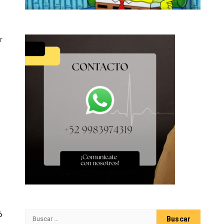
r
ó
Buscar: