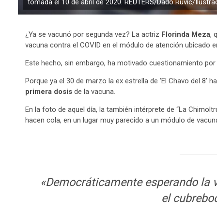
tomada el 10 de abril de 2020. REUTERS/Dado Ruvic/Ilustra
¿Ya se vacunó por segunda vez? La actriz
Florinda Meza
, 
vacuna contra el COVID en el módulo de atención ubicado e
Este hecho, sin embargo, ha motivado cuestionamiento por 
Porque ya el 30 de marzo la ex estrella de ‘El Chavo del 8’ 
primera dosis
de la vacuna.
En la foto de aquel día, la también intérprete de “La Chimol
hacen cola, en un lugar muy parecido a un módulo de vacunac
«Democráticamente esperando la v
el cubreboc