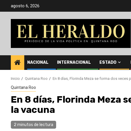
Saltar
agosto 6, 2026
al
contenido
NACIONAL
INTERNACIONAL
ESTADO
Inicio
Quintana Roo
En 8 días, Florinda Meza se forma dos veces pa
Quintana Roo
En 8 días, Florinda Meza s
la vacuna
2 minutos de lectura