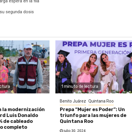
rga espera en la fila
de su segunda dosis
ectura
1 minuto de lectura
Benito Juárez
Quintana Roo
n la modernización
Prepa “Mujer es Poder”: Un
rd Luis Donaldo
triunfo para las mujeres de
% de cableado
Quintana Roo
o completo
julio 30, 2024