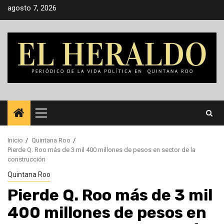
Saltar
agosto 7, 2026
al
contenido
Menú
principal
Inicio
Quintana Roo
Pierde Q. Roo más de 3 mil 400 millones de pesos en sector de la
construcción
Quintana Roo
Pierde Q. Roo más de 3 mil
400 millones de pesos en