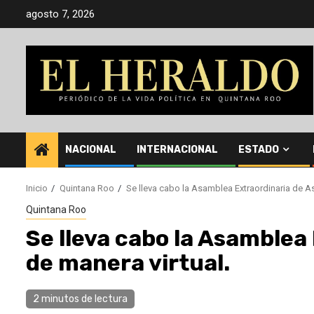
Saltar
agosto 7, 2026
al
contenido
NACIONAL
INTERNACIONAL
ESTADO
Inicio
Quintana Roo
Se lleva cabo la Asamblea Extraordinaria de A
Quintana Roo
Se lleva cabo la Asamblea
de manera virtual.
2 minutos de lectura