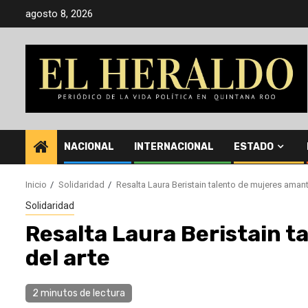
Saltar
agosto 8, 2026
al
contenido
NACIONAL
INTERNACIONAL
ESTADO
Inicio
Solidaridad
Resalta Laura Beristain talento de mujeres amant
Solidaridad
Resalta Laura Beristain 
del arte
2 minutos de lectura