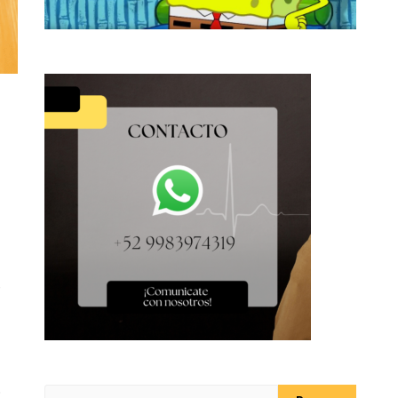
e
o
Buscar: