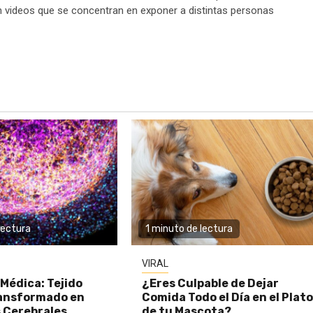
n videos que se concentran en exponer a distintas personas
lectura
1 minuto de lectura
VIRAL
Médica: Tejido
¿Eres Culpable de Dejar
ansformado en
Comida Todo el Día en el Plat
 Cerebrales
de tu Mascota?