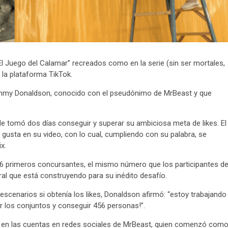
El Juego del Calamar” recreados como en la serie (sin ser mortales,
 la plataforma TikTok.
 Jimmy Donaldson, conocido con el pseudónimo de MrBeast y que
le tomó dos días conseguir y superar su ambiciosa meta de likes. El
 gusta en su video, con lo cual, cumpliendo con su palabra, se
x.
6 primeros concursantes, el mismo número que los participantes d
ral que está construyendo para su inédito desafío.
escenarios si obtenía los likes, Donaldson afirmó: “estoy trabajando
ir los conjuntos y conseguir 456 personas!”.
o en las cuentas en redes sociales de MrBeast, quien comenzó com