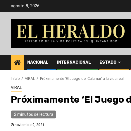
Saltar
agosto 8, 2026
al
contenido
NACIONAL
INTERNACIONAL
ESTADO
Inicio
VIRAL
Próximamente ‘El Juego del Calamar’ a la vida real
VIRAL
Próximamente ‘El Juego de
2 minutos de lectura
noviembre 9, 2021