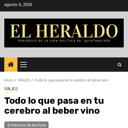
Saltar
agosto 6, 2026
al
contenido
Menú
principal
Inicio
VIAJES
Todo lo que pasa en tu cerebro al beber vino
VIAJES
Todo lo que pasa en tu
cerebro al beber vino
2 minutos de lectura